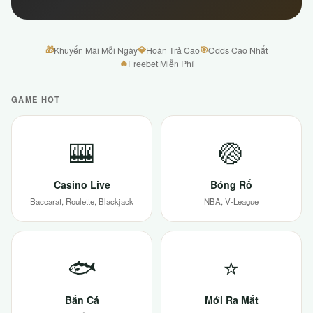
🎁
💎
🎯
Khuyến Mãi Mỗi Ngày
Hoàn Trả Cao
Odds Cao Nhất
🔥
Freebet Miễn Phí
GAME HOT
🎰
🏐
Casino Live
Bóng Rổ
Baccarat, Roulette, Blackjack
NBA, V-League
🐟
⭐
Bắn Cá
Mới Ra Mắt