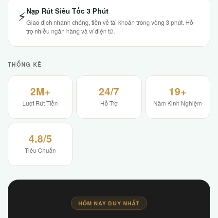
Nạp Rút Siêu Tốc 3 Phút
⚡
Giao dịch nhanh chóng, tiền về tài khoản trong vòng 3 phút. Hỗ
trợ nhiều ngân hàng và ví điện tử.
THỐNG KÊ
2M+
24/7
19+
Lượt Rút Tiền
Hỗ Trợ
Năm Kinh Nghiệm
4.8/5
Tiêu Chuẩn
HÔM NAY DUY NHẤT