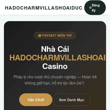
Đăng
HADOCHARMVILLASHOAIDUC
.
Ký
🎰 FREEBET MIỄN PHÍ
Nhà Cái
HADOCHARMVILLASHOAI
Casino
Pháp lý cho cược thủ chuyên nghiệp — Hoàn trả
không giới hạn, hỗ trợ tận tâm 24/7.
Vào Chơi
Xem Danh Mục