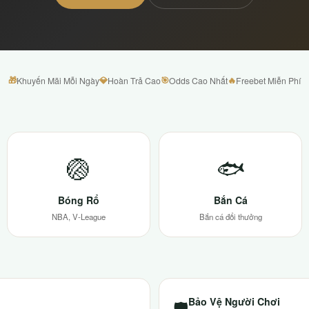
🎁
💎
🎯
🔥
Khuyến Mãi Mỗi Ngày
Hoàn Trả Cao
Odds Cao Nhất
Freebet Miễn Phí
🏐
🐟
Bóng Rổ
Bắn Cá
NBA, V-League
Bắn cá đổi thưởng
Bảo Vệ Người Chơi
🛡