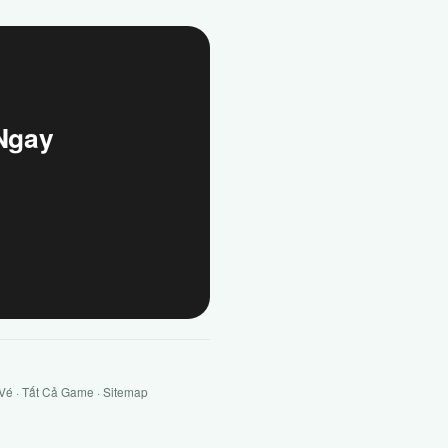
Ngay
 Vé
·
Tất Cả Game
·
Sitemap