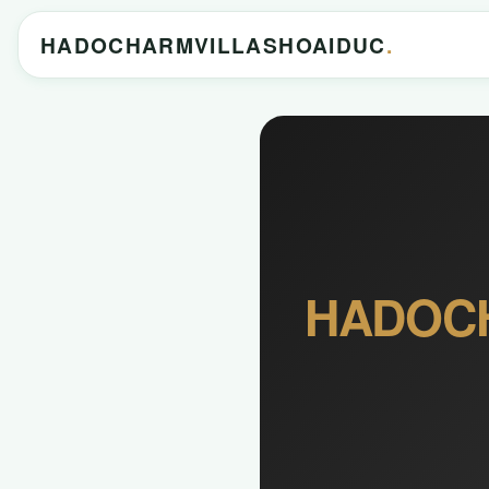
HADOCHARMVILLASHOAIDUC
.
HADOC