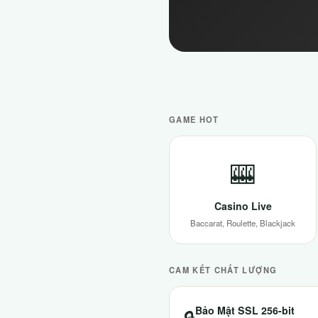
GAME HOT
🎰
Casino Live
Baccarat, Roulette, Blackjack
CAM KẾT CHẤT LƯỢNG
Bảo Mật SSL 256-bit
🔒