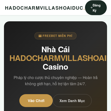
Đăng
HADOCHARMVILLASHOAIDUC
.
Ký
🎰 FREEBET MIỄN PHÍ
Nhà Cái
HADOCHARMVILLASHOAI
Casino
Pháp lý cho cược thủ chuyên nghiệp — Hoàn trả
không giới hạn, hỗ trợ tận tâm 24/7.
Vào Chơi
Xem Danh Mục