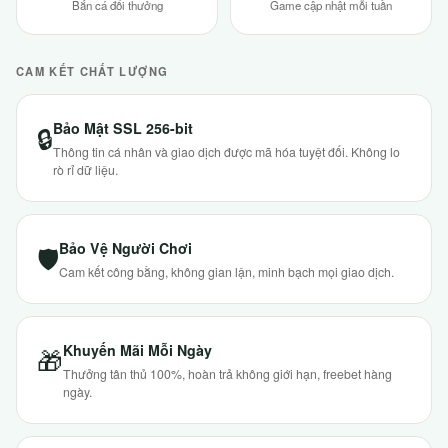
Bắn cá đổi thưởng
Game cập nhật mỗi tuần
CAM KẾT CHẤT LƯỢNG
Bảo Mật SSL 256-bit
🔒
Thông tin cá nhân và giao dịch được mã hóa tuyệt đối. Không lo
rò rỉ dữ liệu.
Bảo Vệ Người Chơi
🛡
Cam kết công bằng, không gian lận, minh bạch mọi giao dịch.
Khuyến Mãi Mỗi Ngày
🎁
Thưởng tân thủ 100%, hoàn trả không giới hạn, freebet hàng
ngày.