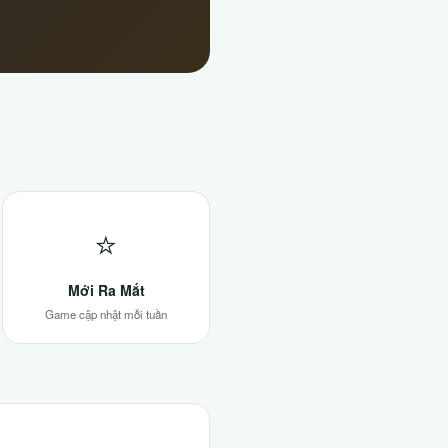
⭐
Mới Ra Mắt
Game cập nhật mỗi tuần