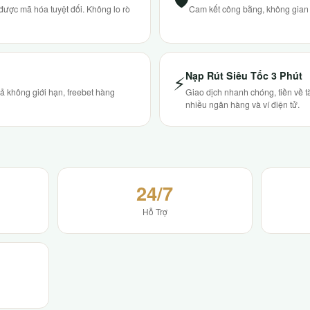
được mã hóa tuyệt đối. Không lo rò
Cam kết công bằng, không gian 
Nạp Rút Siêu Tốc 3 Phút
⚡
ả không giới hạn, freebet hàng
Giao dịch nhanh chóng, tiền về tà
nhiều ngân hàng và ví điện tử.
24/7
Hỗ Trợ