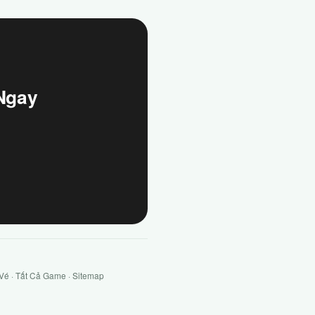
Ngay
 Vé
·
Tất Cả Game
·
Sitemap