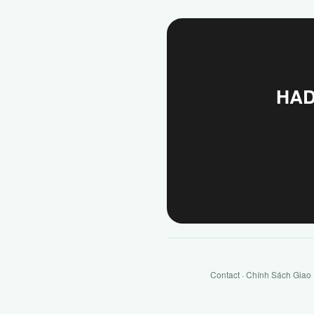
HAD
Contact
·
Chính Sách Giao 