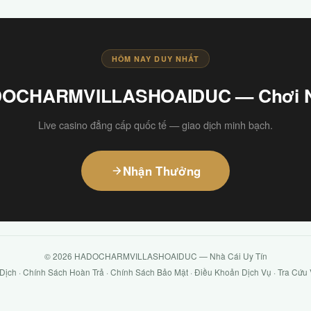
HÔM NAY DUY NHẤT
OCHARMVILLASHOAIDUC — Chơi 
Live casino đẳng cấp quốc tế — giao dịch minh bạch.
Nhận Thưởng
© 2026 HADOCHARMVILLASHOAIDUC — Nhà Cái Uy Tín
Dịch
·
Chính Sách Hoàn Trả
·
Chính Sách Bảo Mật
·
Điều Khoản Dịch Vụ
·
Tra Cứu