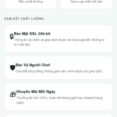
Bắn cá đổi thưởng
Game cập nhật mỗi tuần
CAM KẾT CHẤT LƯỢNG
Bảo Mật SSL 256-bit
🔒
Thông tin cá nhân và giao dịch được mã hóa tuyệt đối. Không lo
rò rỉ dữ liệu.
Bảo Vệ Người Chơi
🛡
Cam kết công bằng, không gian lận, minh bạch mọi giao dịch.
Khuyến Mãi Mỗi Ngày
🎁
Thưởng tân thủ 100%, hoàn trả không giới hạn, freebet hàng
ngày.