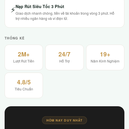
Nạp Rút Siêu Tốc 3 Phút
⚡
Giao dịch nhanh chóng, tiền về tài khoản trong vòng 3 phút. Hỗ
trợ nhiều ngân hàng và ví điện tử.
THỐNG KÊ
2M+
24/7
19+
Lượt Rút Tiền
Hỗ Trợ
Năm Kinh Nghiệm
4.8/5
Tiêu Chuẩn
HÔM NAY DUY NHẤT