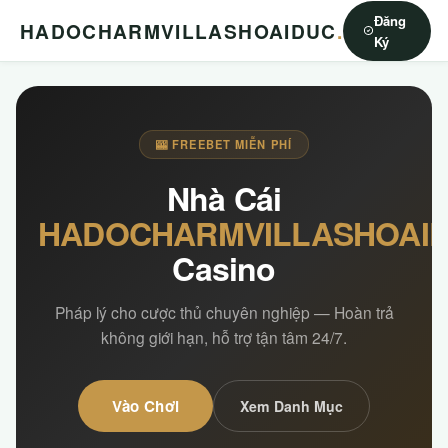
Đăng
HADOCHARMVILLASHOAIDUC
.
Ký
🎰 FREEBET MIỄN PHÍ
Nhà Cái
HADOCHARMVILLASHOAI
Casino
Pháp lý cho cược thủ chuyên nghiệp — Hoàn trả
không giới hạn, hỗ trợ tận tâm 24/7.
Vào Chơi
Xem Danh Mục