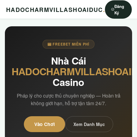
Đăng
HADOCHARMVILLASHOAIDUC
.
Ký
🎰 FREEBET MIỄN PHÍ
Nhà Cái
HADOCHARMVILLASHOAI
Casino
Pháp lý cho cược thủ chuyên nghiệp — Hoàn trả
không giới hạn, hỗ trợ tận tâm 24/7.
Vào Chơi
Xem Danh Mục