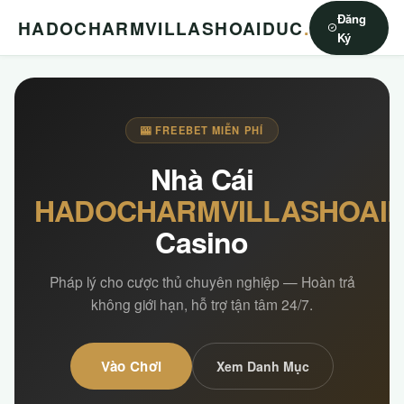
Đăng
HADOCHARMVILLASHOAIDUC
.
Ký
🎰 FREEBET MIỄN PHÍ
Nhà Cái
HADOCHARMVILLASHOAI
Casino
Pháp lý cho cược thủ chuyên nghiệp — Hoàn trả
không giới hạn, hỗ trợ tận tâm 24/7.
Vào Chơi
Xem Danh Mục