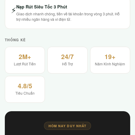
Nạp Rút Siêu Tốc 3 Phút
⚡
Giao dịch nhanh chóng, tiền về tài khoản trong vòng 3 phút. Hỗ
trợ nhiều ngân hàng và ví điện tử.
THỐNG KÊ
2M+
24/7
19+
Lượt Rút Tiền
Hỗ Trợ
Năm Kinh Nghiệm
4.8/5
Tiêu Chuẩn
HÔM NAY DUY NHẤT