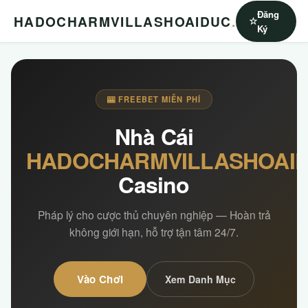
Đăng
HADOCHARMVILLASHOAIDUC
.
Ký
🎰 FREEBET MIỄN PHÍ
Nhà Cái
HADOCHARMVILLASHOAI
Casino
Pháp lý cho cược thủ chuyên nghiệp — Hoàn trả
không giới hạn, hỗ trợ tận tâm 24/7.
Vào Chơi
Xem Danh Mục