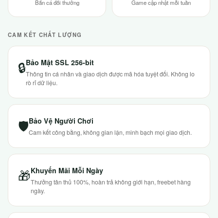
Bắn cá đổi thưởng
Game cập nhật mỗi tuần
CAM KẾT CHẤT LƯỢNG
Bảo Mật SSL 256-bit
🔒
Thông tin cá nhân và giao dịch được mã hóa tuyệt đối. Không lo
rò rỉ dữ liệu.
Bảo Vệ Người Chơi
🛡
Cam kết công bằng, không gian lận, minh bạch mọi giao dịch.
Khuyến Mãi Mỗi Ngày
🎁
Thưởng tân thủ 100%, hoàn trả không giới hạn, freebet hàng
ngày.