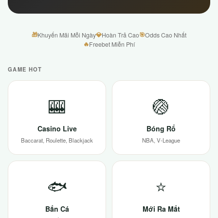
🎁
💎
🎯
Khuyến Mãi Mỗi Ngày
Hoàn Trả Cao
Odds Cao Nhất
🔥
Freebet Miễn Phí
GAME HOT
🎰
🏐
Casino Live
Bóng Rổ
Baccarat, Roulette, Blackjack
NBA, V-League
🐟
⭐
Bắn Cá
Mới Ra Mắt