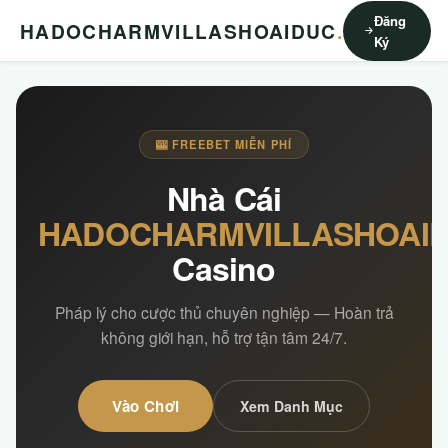
Đăng
HADOCHARMVILLASHOAIDUC
.
Ký
🎰 FREEBET MIỄN PHÍ
Nhà Cái
HADOCHARMVILLASHOAI
Casino
Pháp lý cho cược thủ chuyên nghiệp — Hoàn trả
không giới hạn, hỗ trợ tận tâm 24/7.
Vào Chơi
Xem Danh Mục