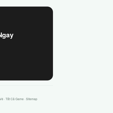
Ngay
 Vé
·
Tất Cả Game
·
Sitemap