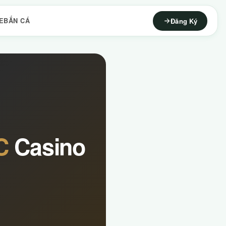
Đăng Ký
E
BẮN CÁ
C
Casino