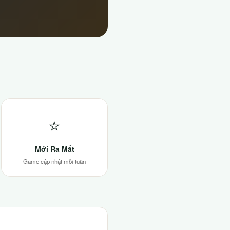
⭐
Mới Ra Mắt
Game cập nhật mỗi tuần