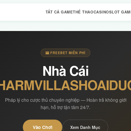
TẤT CẢ GAME
THỂ THAO
CASINO
SLOT GAM
🎰 FREEBET MIỄN PHÍ
Nhà Cái
HARMVILLASHOAIDU
Pháp lý cho cược thủ chuyên nghiệp — Hoàn trả không giới
hạn, hỗ trợ tận tâm 24/7.
Vào Chơi
Xem Danh Mục