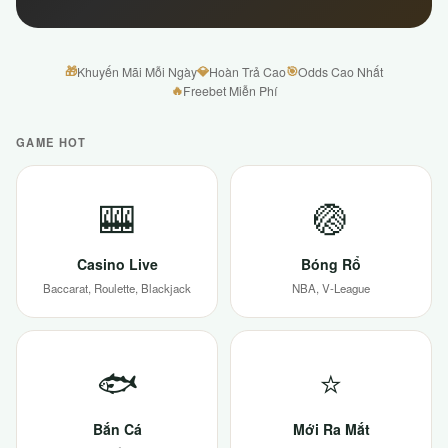
🎁
💎
🎯
Khuyến Mãi Mỗi Ngày
Hoàn Trả Cao
Odds Cao Nhất
🔥
Freebet Miễn Phí
GAME HOT
🎰
🏐
Casino Live
Bóng Rổ
Baccarat, Roulette, Blackjack
NBA, V-League
🐟
⭐
Bắn Cá
Mới Ra Mắt