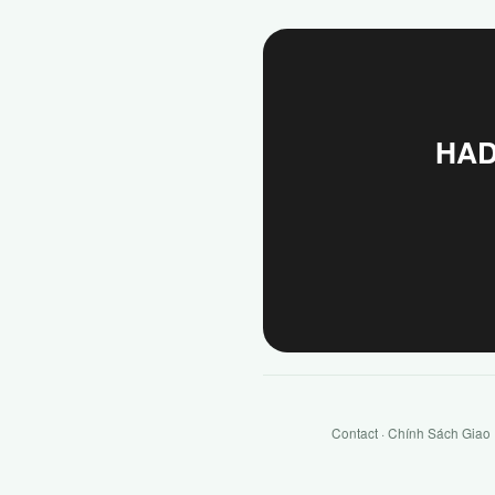
HAD
Contact
·
Chính Sách Giao 