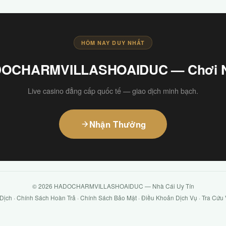
HÔM NAY DUY NHẤT
OCHARMVILLASHOAIDUC — Chơi 
Live casino đẳng cấp quốc tế — giao dịch minh bạch.
Nhận Thưởng
© 2026 HADOCHARMVILLASHOAIDUC — Nhà Cái Uy Tín
Dịch
·
Chính Sách Hoàn Trả
·
Chính Sách Bảo Mật
·
Điều Khoản Dịch Vụ
·
Tra Cứu