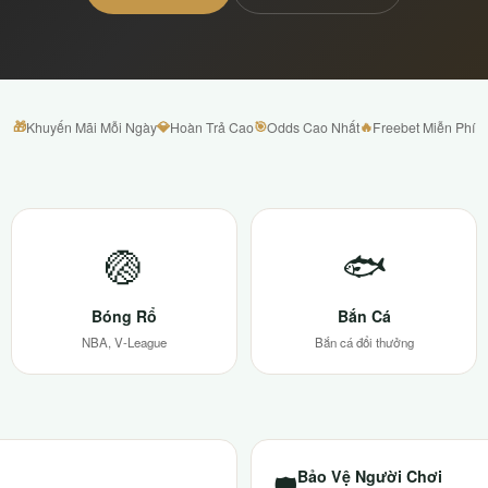
🎁
💎
🎯
🔥
Khuyến Mãi Mỗi Ngày
Hoàn Trả Cao
Odds Cao Nhất
Freebet Miễn Phí
🏐
🐟
Bóng Rổ
Bắn Cá
NBA, V-League
Bắn cá đổi thưởng
Bảo Vệ Người Chơi
🛡