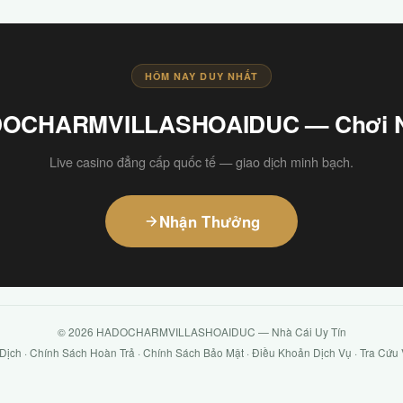
HÔM NAY DUY NHẤT
OCHARMVILLASHOAIDUC — Chơi 
Live casino đẳng cấp quốc tế — giao dịch minh bạch.
Nhận Thưởng
© 2026 HADOCHARMVILLASHOAIDUC — Nhà Cái Uy Tín
Dịch
·
Chính Sách Hoàn Trả
·
Chính Sách Bảo Mật
·
Điều Khoản Dịch Vụ
·
Tra Cứu