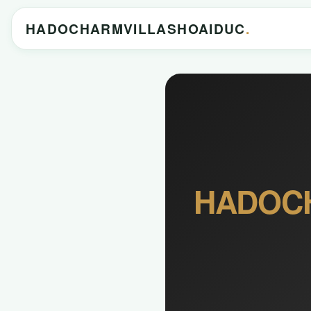
HADOCHARMVILLASHOAIDUC
.
HADOC