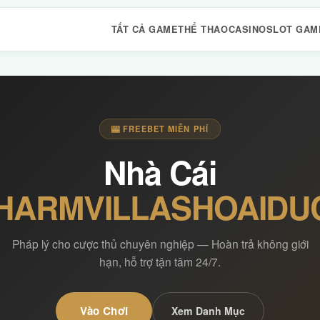
TẤT CẢ GAME
THỂ THAO
CASINO
SLOT GAM
🎰 FREEBET MIỄN PHÍ
Nhà Cái
HARMVILLASHOAIDU
Pháp lý cho cược thủ chuyên nghiệp — Hoàn trả không giới
hạn, hỗ trợ tận tâm 24/7.
Vào Chơi
Xem Danh Mục