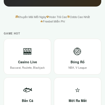
🎁
💎
🎯
Khuyến Mãi Mỗi Ngày
Hoàn Trả Cao
Odds Cao Nhất
🔥
Freebet Miễn Phí
GAME HOT
🎰
🏐
Casino Live
Bóng Rổ
Baccarat, Roulette, Blackjack
NBA, V-League
🐟
⭐
Bắn Cá
Mới Ra Mắt