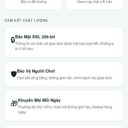
Bắn cá đổi thưởng
Game cập nhật mỗi tuần
CAM KẾT CHẤT LƯỢNG
Bảo Mật SSL 256-bit
🔒
Thông tin cá nhân và giao dịch được mã hóa tuyệt đối. Không lo
rò rỉ dữ liệu.
Bảo Vệ Người Chơi
🛡
Cam kết công bằng, không gian lận, minh bạch mọi giao dịch.
Khuyến Mãi Mỗi Ngày
🎁
Thưởng tân thủ 100%, hoàn trả không giới hạn, freebet hàng
ngày.