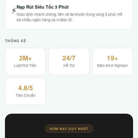
Nạp Rút Siêu Tốc 3 Phút
⚡
Giao dịch nhanh chóng, tiền về tài khoản trong vòng 3 phút. Hỗ
trợ nhiều ngân hàng và ví điện tử.
THỐNG KÊ
2M+
24/7
19+
Lượt Rút Tiền
Hỗ Trợ
Năm Kinh Nghiệm
4.8/5
Tiêu Chuẩn
HÔM NAY DUY NHẤT