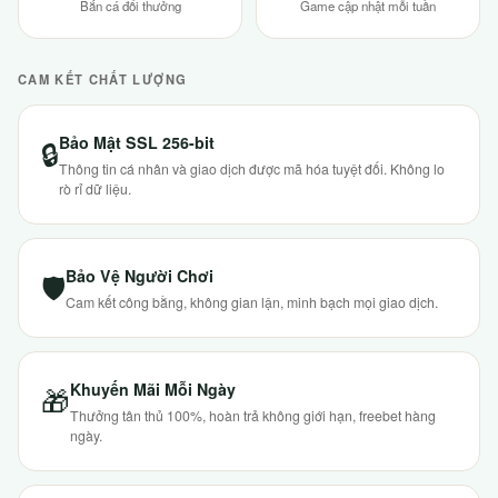
Bắn cá đổi thưởng
Game cập nhật mỗi tuần
CAM KẾT CHẤT LƯỢNG
Bảo Mật SSL 256-bit
🔒
Thông tin cá nhân và giao dịch được mã hóa tuyệt đối. Không lo
rò rỉ dữ liệu.
Bảo Vệ Người Chơi
🛡
Cam kết công bằng, không gian lận, minh bạch mọi giao dịch.
Khuyến Mãi Mỗi Ngày
🎁
Thưởng tân thủ 100%, hoàn trả không giới hạn, freebet hàng
ngày.